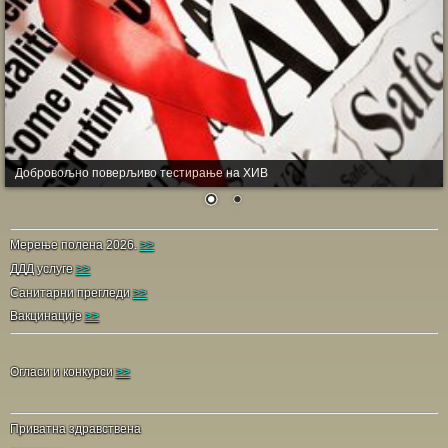
Добровољно поверљиво тестирање на ХИВ
Мерење полена 2026.
>>
ДДД услуге
>>
Санитарни прегледи
>>
Вакцинације
>>
Огласи и конкурси
>>
Приватна здравствена