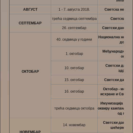
хепатити
АВГУСТ
1 - 7. августа 2018.
Светска недељ
трећа седмица септембра
Светски дан
СЕПТЕМБАР
26. септембар
Светски дан конт
Национална недељ
40. седмица у години
дојења
Међународни дан
1. октобар
особа
Светски дан ме
10. октобар
здрављ
ОКТОБАР
15. октобар
Светски дан чис
Октобар - месец
16. октобар
исхране и Светски
Имунизација стан
трећа седмица октобра
оквиру кампање "З
од грипа
Светски дан бор
14. новембар
шећерме бо
НОВЕМБАР