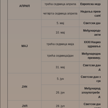
трећа седмица априла
Европска недеља 
АПРИЛ
Недеља превенциј
четврта седмица априла
сапбраћа
5. мај
Светски дан хиги
Међународни да
10. мај
активнос
XXXI Националн
трећа седмица маја
МАЈ
здравља уста 
Међународни дан
трећа седмица/дан
преминуле о
Светски дан без 
31. мај
дима
Светски дан зашти
5. јун
средин
ЈУН
Међународни да
26. јун
злоупотребе и кр
дроге
Светски дан бор
ЈУЛ
28. јул