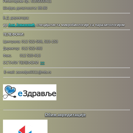
Регистарски бр.: 6169000411
Шифра делатности: 86.90
В.Д: директора:
др
Ана Јовановић
, специјалиста микробиологије са паразитологијом
ТЕЛЕФОНИ:
Централа: 012 522-568, 523-153
Директор: 012 522-682
Факс. 012 520-913
ОСТАЛИ ТЕЛЕФОНИ
>>
E-mail: zavodpo0311@mts.rs
Обим акредитације