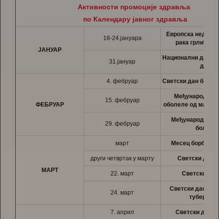
Активности промоције здравља
по Календару јавног здравља
Европска недеља
18-24.јануара
рака грлића м
ЈАНУАР
Национални дан бе
31.јануар
дима
4. фебруар
Светски дан борбе 
Међународни д
15. фебруар
ФЕБРУАР
оболелe од малигн
Међународни д
29. фебруар
болест
март
Месец борбе про
други четвртак у марту
Светски дан б
МАРТ
22. март
Светски дан
Светски дан бор
24. март
туберкул
7. април
Светски дан 