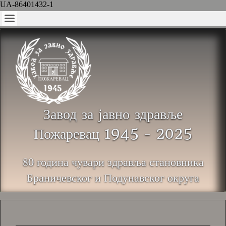
UA-86401432-1
Завод за јавно здравље
Пожаревац 1945 - 2025
80 година чувари здравља становника
Браничевског и Подунавског округа