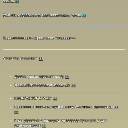
пракса
>>
Упитник о задовољству корисника наших услуга
>>
Корисни линкови - здравствене установе
>>
Статистичке анализе
>>
Дневни финансијски извештај
>>
Финансијски планови и извештаји
>>
ИНФОРМАТОР О РАДУ
>>
Правилник о поступку унутрашњег узбуњивања код послодавца
>>
План управљања ризицима од повреде принципа родне
равноправности
>>