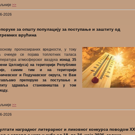
аљније
>>
06-2026
поруке за општу популацију за поступање и заштиту од
тремних врућина
основу прогнозираних вредности, у току
а очекује се појава топлотних таласа
мпература атмосферског ваздуха
изнад 35
пени Целзијуса) на територији Републике
бије, самим тим и на територији
ничевског и Подунавског округа, те Вам
тављамо препоруке за поступање и
титу здравља становништва у том
иоду.
аљније
>>
06-2026
ултати наградног литерарног и ликовног конкурса поводом XX
еље здравља уста и зуба од 18. до 24. маја 2026. године