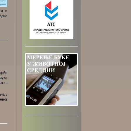
ом и
едно
борбе
руха
ротив
чају
еног