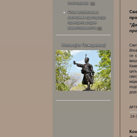
послодавца
>>
Све
План управљања
про
ризицима од повреде
принципа родне
"До
равноправности
>>
про
Упознајте Пожаревац!
Све
Bre
се с
виш
Кам
циљ
све
мај
под
дој
дет
24-
Кон