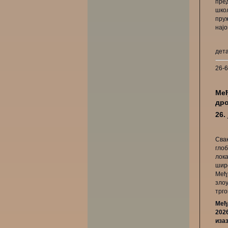
пре
шко
пр
најо
дет
26-
Међ
др
26.
Сва
гл
лок
ши
Међ
зло
трг
Међ
202
иза