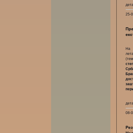
дет
25-
Пре
екс
На 
лет
(те
сте
Ср
Бра
дос
заш
пер
дет
08-
Рез
Нед