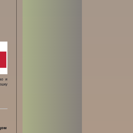
ао и
ршку
дом