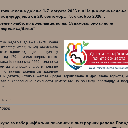
тска недеља дојења 1-7. августа 2026.г. и Национална недења
моције дојења од 28. септембра - 5. окробра 2026.г.
јење - најбољи почетак живота. Оснажимо оно што је
верено најбоље"
тска недеља дојења (енгл.
World
astfeeding Week,
WBW) обележава
ваке године од 1. до 7. августа у
е од 170 земаља широм света.
пања је покренута 1992. године са
ем да унапреди знање и подигне
ст о значају дојења за здравље
ке и детета, истакне његове бројне здравствене и друштвене користи, к
стакне спровођење активности усмерених на заштиту, промоцију и под
ењу.
аљније
>>
7-2026
курс за избор најбољих ликовних и литерарних радова Пово