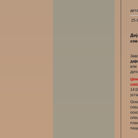
дет
25-
Диј
спе
Зав
диј
или
дуг
Цен
изн
14:
уста
Осн
спе
осн
спе
пла
паци