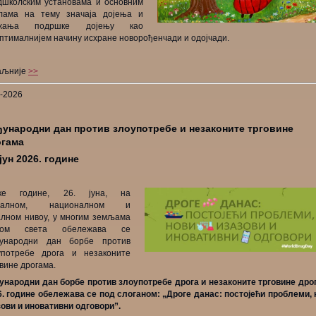
дшколским установама и основним
лама на тему значаја дојења и
ужања подршке дојењу као
птималнијем начину исхране новорођенчади и одојчади.
аљније
>>
6-2026
ународни дан против злоупотребе и незаконите трговине
огама
 јун 2026. године
ке године, 26. јуна, на
обалном, националном и
алном нивоу, у многим земљама
ром света обележава се
ународни дан борбе против
употребе дрога и незаконите
овине дрогама.
ународни дан борбе против злоупотребе дрога и незаконите трговине дро
6. године обележава се под слоганом: „Дроге данас: постојећи проблеми, 
зови и иновативни одговори”.