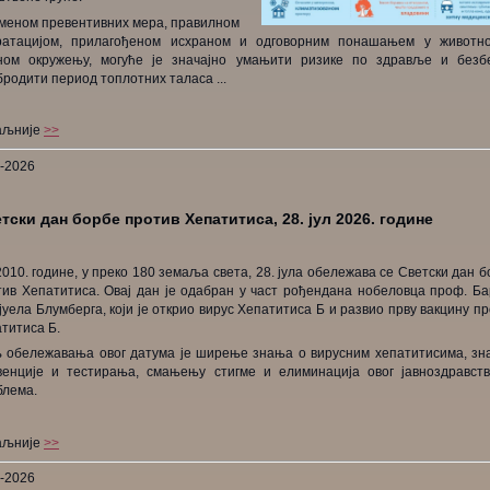
меном превентивних мера, правилном
ратацијом, прилагођеном исхраном и одговорним понашањем у животн
ном окружењу, могуће је значајно умањити ризике по здравље и безб
родити период топлотних таласа ...
аљније
>>
7-2026
тски дан борбе против Хепатитиса, 28. јул 2026. године
010. године, у преко 180 земаља света, 28. јула обележава се Светски дан 
тив Хепатитиса. Овај дан је одабран у част рођендана нобеловца проф. Ба
уела Блумберга, који је открио вирус Хепатитиса Б и развио прву вакцину п
титиса Б.
 обележавања овог датума је ширење знања о вирусним хепатитисима, зна
венције и тестирања, смањењу стигме и елиминација овог јавноздравств
блема.
аљније
>>
7-2026