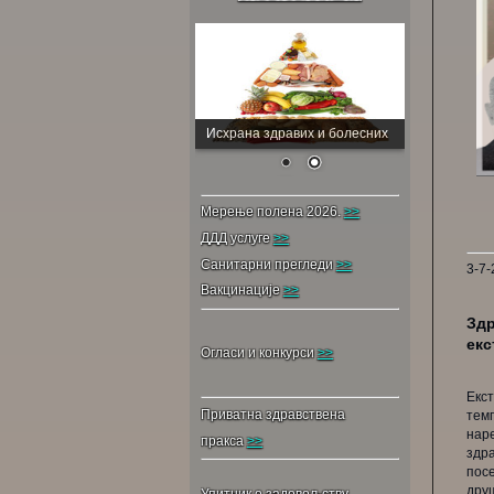
Исхрана здравих и болесних
Мерење полена 2026.
>>
ДДД услуге
>>
Санитарни прегледи
>>
3-7-
Вакцинације
>>
Здр
екс
Огласи и конкурси
>>
Екс
Приватна здравствена
тем
нар
пракса
>>
здр
по
друш
Упитник о задовољству