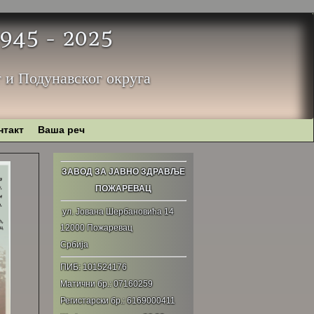
 1945 - 2025
 и Подунавског округа
нтакт
Ваша реч
ЗАВОД ЗА ЈАВНО ЗДРАВЉЕ
ПОЖАРЕВАЦ
ул. Јована Шербановића 14
12000 Пожаревац
Србија
ПИБ: 101524176
Матични бр.: 07160259
Регистарски бр.: 6169000411