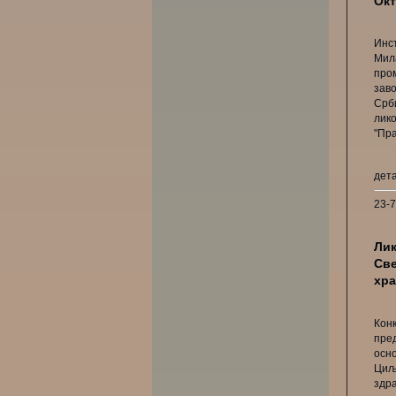
Окт
Инс
Мил
про
зав
Срби
лик
"Пра
дет
23-
Лик
Све
хра
Ко
пре
осн
Циљ
зд