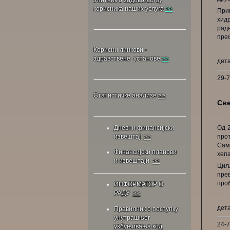
корисника наших услуга
>>
При
хид
рад
преб
Корисни линкови -
здравствене установе
>>
дет
29-
Статистичке анализе
>>
Све
Од 2
Дневни финансијски
про
извештај
>>
Самј
Финансијски планови
хепа
и извештаји
>>
Циљ
пре
про
ИНФОРМАТОР О
РАДУ
>>
дет
Правилник о поступку
унутрашњег
24-
узбуњивања код