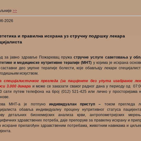
аљније
>>
06-2026
ететика и правилна исхрана уз стручну подршку лекара
цијалиста
од за јавно здравље Пожаревац пружа
стручне услуге саветовања у обл
ететике и медицинске нутритивне терапије (МНТ)
у којима је исхрана основ
 саставни део укупне терапије болести, које обављају лекари специјалист
огодишњим искуством.
а специјалистичког прегледа (за пацијенте без упута изабраног лек
оси 3.000 динара
и може се заказати сваког радног дана у периоду од 07:0
00 сати путем телефона на број (012) 521-425 или лично у просторијама 
нове.
ова МНТ-а је потпуно
индивидуалан приступ
–
током прегледа л
цијалиста обавља индивидуалну процену нутритивног статуса пацијент
ову детаљних биохемијских анализа крви, антропометријских мере
цифичних здравствених потреба, даје препоруке за правилну исхрану и прип
н исхране прилагођен здравственим потребама, животним навикама и циље
јента.