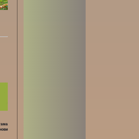
гама
нови