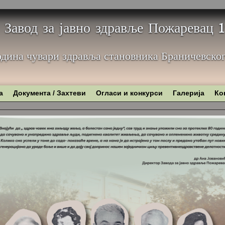
Завод за јавно здравље Пожаревац
одина чувари здравља становника Браничевског
а
Документа / Захтеви
Огласи и конкурси
Галерија
Ко