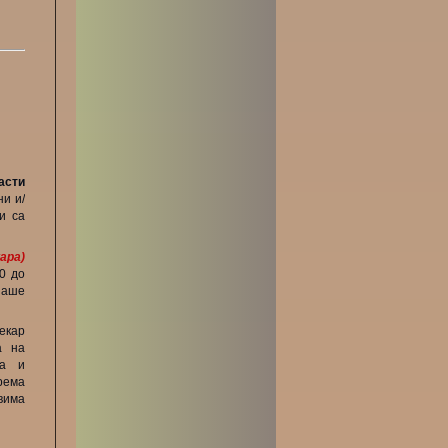
асти
ни и/
и са
ара)
0 до
наше
екар
а на
ња и
рема
вима