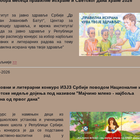
обра месеца правилне исхране и Светског дана хране 2026
титут за јавно здравље Србије „Др
ан Јовановић Батут“, Центар за
моцију здравља, и мрежа института/
ода за јавно здравље у Републици
ји расписују конкурс за избор најбољих
овних и литерарних радова на тему
вилна исхрана чува твоје здравље"
аљније
>>
7-2026
овни и литерарни конкурс ИЗЈЗ Србије поводом Националне 
тске недеље дојења под називом "Мајчино млеко - најбоља
на од првог дана"
нкурс је намењен деци из
дшколских установа и ученицима
овних школа у Републици Србији.
 конкурса је да се подстакне
равствено-васпитни рад у