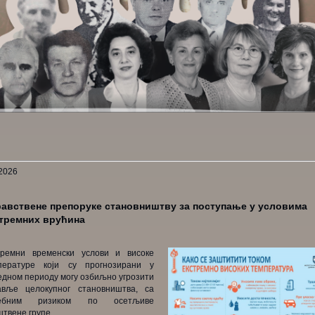
2026
авствене препоруке становништву за поступање у условима
тремних врућина
тремни временски услови и високе
пературе који су прогнозирани у
едном периоду могу озбиљно угрозити
авље целокупног становништва, са
себним ризиком по осетљиве
твене групе.