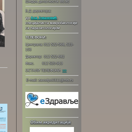
Шифра делатности: 86.90
В.Д: директора:
др
Ана Јовановић
,
специјалиста микробиологије
са паразитологијом
ТЕЛЕФОНИ:
Централа: 012 522-568, 523-
153
Директор: 012 522-682
Факс. 012 520-913
ОСТАЛИ ТЕЛЕФОНИ
>>
E-mail: zavodpo0311@mts.rs
Обим акредитације