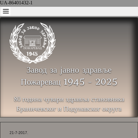
UA-86401432-1
Завод за јавно здравље
Пожаревац 1945 - 2025
80 година чувари здравља становника
Браничевског и Подунавског округа
21-7-2017.