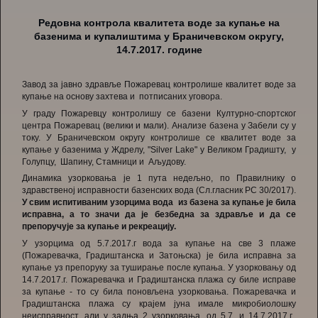
Редовна контрола квалитета воде за купање на
базенима и купалиштима у Браничевском округу,
14.7.2017. године
Завод за јавно здравље Пожарeвац контролише квалитет воде за
купање на основу захтева и потписаних уговора.
У граду Пожаревцу контролишу се базени Културно-спортског
центра Пожаревац (велики и мали). Анализе базена у Забели су у
току. У Браничевском округу контролише се квалитет воде за
купање у базенима у Ждрелу, "Silver Lake" у Великом Градишту, у
Голупцу, Шапину, Стамници и Аљудову.
Динамика узорковања је 1 пута недељно, по Правилнику о
здравственој исправности базенских вода (Сл.гласник РС 30/2017).
У свим испитиваним узорцима вода из базена за купање је била
исправна, а то значи да је безбедна за здравље и да се
препоручује за купање и рекреацију.
У узорцима од 5.7.2017.г вода за купање на све 3 плаже
(Пожаревачка, Градиштанска и Затоњска) је била исправна за
купање уз препоруку за туширање после купања. У узорковању од
14.7.2017.г. Пожаревачка и Градиштанска плажа су биле исправе
за купање - то су била поновљена узорковања. Пожаревачка и
Градиштанска плажа су крајем јуна имале микробиолошку
неисправност, али у задња 2 узорковања, од 5.7. и 14.7.2017.г.,