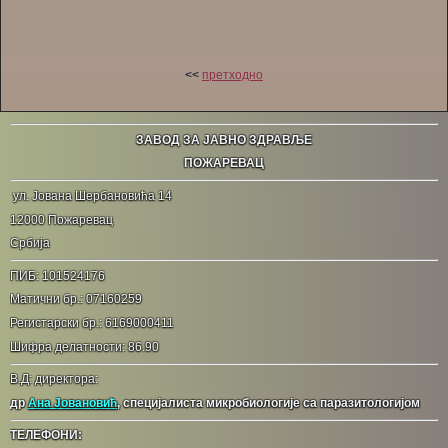
<<
претходно
ЗАВОД ЗА ЈАВНО ЗДРАВЉЕ
ПОЖАРЕВАЦ
ул. Јована Шербановића 14
12000 Пожаревац
Србија
ПИБ: 101524176
Матични бр.: 07160259
Регистарски бр.: 6169000411
Шифра делатности: 86.90
В.Д: директора:
др
Ана Јовановић
, специјалиста микробиологије са паразитологијом
ТЕЛЕФОНИ: