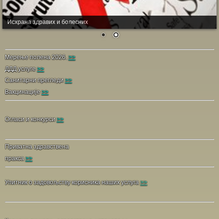
Исхрана здравих и болесних
Мерење полена 2026.
>>
ДДД услуге
>>
Санитарни прегледи
>>
Вакцинације
>>
Огласи и конкурси
>>
Приватна здравствена
пракса
>>
Упитник о задовољству корисника наших услуга
>>