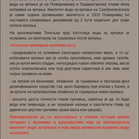
вода за купање је на Пожаревачкој и Градиштанској плажи била
исправна за купање. Квалитет воде за купање на Сребрном језеру
је сваке године промењивог квалитета и ЗЗЈЗ Пожаравац ће
наставити узорковање динамиком од 2 пута недељно док траје
сезона купања.
На купалиштима Топољар крај Костолца вода за купање је
исправна, уз препоруку за туширање после купања.
Актуелне препоруке купачима јесу:
- придржавати се основних санитарно хигијенских мера, а то су:
избегавати купање ако је особа прехлађена, има цревне тегобе,
ако је купач много гладан, непосредно након обилног оброка, ако је
особа алкохолисана или под дејством наркотика и ако има неке
гнојне промене на кожи;
- за купаче на базенима обавезно је туширање и пролазак кроз
дезинфекционо средство тзв. дезо-баријеру пре уласка у базен, а
за купаче на купалиштима обавезно је туширање након купања;
- уносити доста течности током сунчања, најбоље је да то буде
вода или лимунада, а не газирани напици и заштитити главу од
директног дејства сунчевих зрака (капа или шешир).
Препоручујемо да се расхлађење у топлим летњим даним
потражи у базенима и купалиштима који су контролисали
квалитет воде за купање и који имају хигијенски исправну воду
за купање.