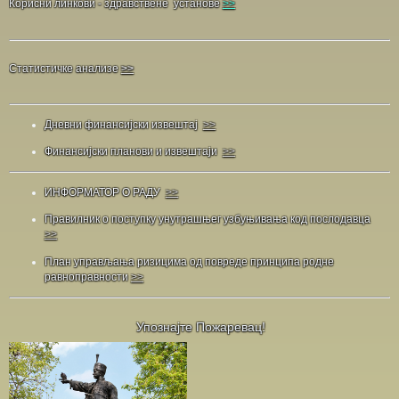
Корисни линкови - здравствене установе
>>
Статистичке анализе
>>
Дневни финансијски извештај
>>
Финансијски планови и извештаји
>>
ИНФОРМАТОР О РАДУ
>>
Правилник о поступку унутрашњег узбуњивања код послодавца
>>
План управљања ризицима од повреде принципа родне
равноправности
>>
Упознајте Пожаревац!