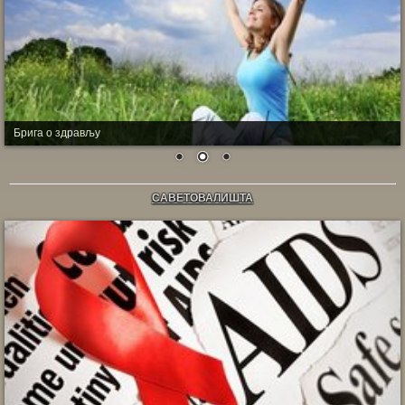
Брига о здрављу
САВЕТОВАЛИШТА