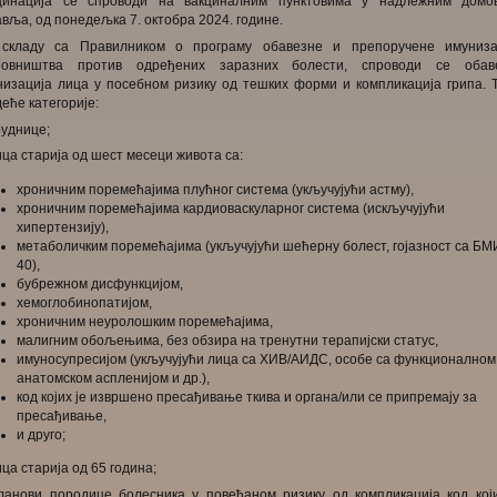
цинација се спроводи на вакциналним пунктовима у надлежним домо
вља, од понедељка 7. октобра 2024. године.
кладу са Правилником о програму обавезне и препоручене имуниза
новништва против одређених заразних болести, спроводи се обав
низација лица у посебном ризику од тешких форми и компликација грипа. Т
еће категорије:
руднице;
ица старија од шест месеци живота са:
хроничним поремећајима плућног система (укључујући астму),
хроничним поремећајима кардиоваскуларног система (искључујући
хипертензију),
метаболичким поремећајима (укључујући шећерну болест, гојазност са БМ
40),
бубрежном дисфункцијом,
хемоглобинопатијом,
хроничним неуролошким поремећајима,
малигним обољењима, без обзира на тренутни терапијски статус,
имуносупресијом (укључујући лица са ХИВ/АИДС, особе са функционалном
анатомском аспленијом и др.),
код којих је извршено пресађивање ткива и органа/или се припремају за
пресађивање,
и друго;
ица старија од 65 година;
чланови породице болесника у повећаном ризику од компликација код који