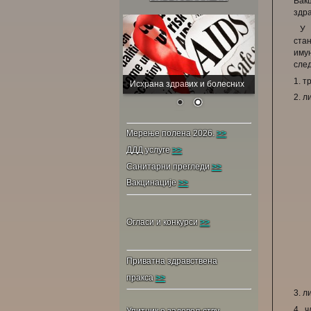
Вак
здра
У с
ста
иму
след
1. т
Исхрана здравих и болесних
2. л
Мерење полена 2026.
>>
ДДД услуге
>>
Санитарни прегледи
>>
Вакцинације
>>
Огласи и конкурси
>>
Приватна здравствена
пракса
>>
3. л
4. 
Упитник о задовољству