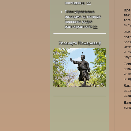
послодавца
>>
Вре
План управљања
вак
ризицима од повреде
тог
принципа родне
виру
равноправности
>>
Има
потр
бла
Упознајте Пожаревац!
кате
и с
плућ
Осим
апл
чет
вакц
Вак
иза
вакц
Вак
кол