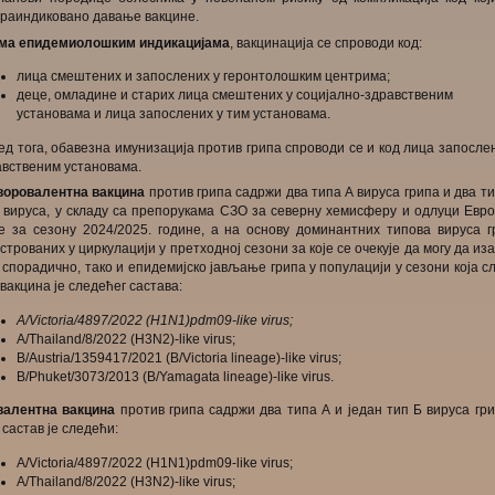
траиндиковано давање вакцине.
ма епидемиолошким индикацијама
, вакцинација се спроводи код:
лица смештених и запослених у геронтолошким центрима;
деце, омладине и старих лица смештених у социјално-здравственим
установама и лица запослених у тим установама.
д тога, обавезна имунизација против грипа спроводи се и код лица запосле
авственим установама.
воровалентна вакцина
против грипа садржи два типа А вируса грипа и два т
г вируса, у складу са препорукама СЗО за северну хемисферу и одлуци Евро
је за сезону 2024/2025. године, а на основу доминантних типова вируса г
строваних у циркулацији у претходној сезони за које се очекује да могу да из
 спорадично, тако и епидемијско јављање грипа у популацији у сезони која с
вакцина је следећег састава:
A/Victoria/4897/2022 (H1N1)pdm09-like virus;
A/Thailand/8/2022 (H3N2)-like virus;
B/Austria/1359417/2021 (B/Victoria lineage)-like virus;
B/Phuket/3073/2013 (B/Yamagata lineage)-like virus.
валентна вакцина
против грипа садржи два типа А и један тип Б вируса гр
састав је следећи:
A/Victoria/4897/2022 (H1N1)pdm09-like virus;
A/Thailand/8/2022 (H3N2)-like virus;