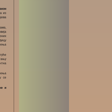
акон
а из
јева
ама,
звија
ених
едицу
љења
огуће
тању
нтна
љења
у се
не и