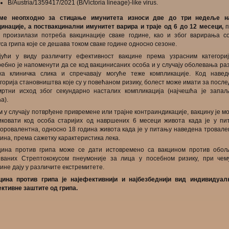
B/Austria/1359417/2021 (B/Victoria lineage)-like virus.
ме неопходно за стицање имунитета износи две до три недеље н
цинације, а поствакцинални имунитет варира и траје од 6 до 12 месеци,
п
а произилази потреба вакцинације сваке године, као и због варирања со
са грипа које се дешава током сваке године односно сезоне.
јући у виду различиту ефективност вакцине према узрасним категориј
ебно је напоменути да се код вакцинисаних особа и у случају оболевања ра
жа клиничка слика и спречавају могуће теже компликације. Код навед
горија становништва које су у повећаном ризику, болест може имати за посл
мртни исход због секундарно насталих компликација (најчешћа је запа
а).
 у случају потврђене привремене или трајне контраиндикације, вакцину је м
иковати код особа старијих од навршених 6 месеци живота када је у пи
воровалентна, односно 18 година живота када је у питању наведена тровале
ина, према сажетку карактеристика лека.
цина против грипа може се дати истовремено са вакцином против обо
званих Стрептококусом пнеумоније за лица у посебном ризику, при чем
ине дају у различите екстремитете.
цина против грипа је најефективнији и најбезбеднији вид индивидуал
ективне заштите од грипа.