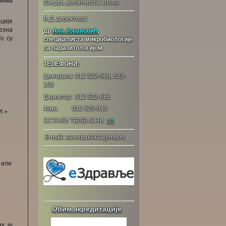
вима
Шифра делатности: 86.90
В.Д: директора:
ције
езна
др
Ана Јовановић
,
о су
специјалиста микробиологије
са паразитологијом
ТЕЛЕФОНИ:
Централа: 012 522-568, 523-
153
Директор: 012 522-682
Факс. 012 520-913
И >
ОСТАЛИ ТЕЛЕФОНИ
>>
E-mail: zavodpo0311@mts.rs
 или
Обим акредитације
х је