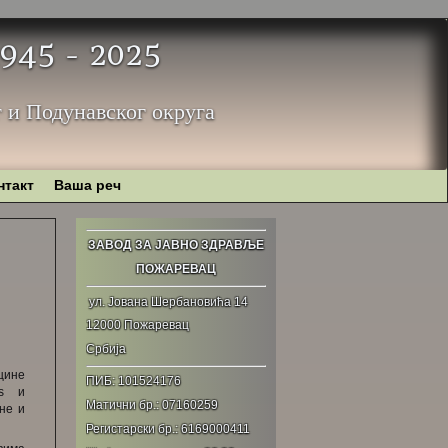
 1945 - 2025
 и Подунавског округа
нтакт
Ваша реч
ЗАВОД ЗА ЈАВНО ЗДРАВЉЕ
ПОЖАРЕВАЦ
ул. Јована Шербановића 14
12000 Пожаревац
Србија
кцине
ПИБ: 101524176
als и
Матични бр.: 07160259
ине и
Регистарски бр.: 6169000411