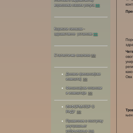
кон
корисника наших услуга
>>
Пре
Корисни линкови -
здравствене установе
>>
Поре
здр
Чет
Статистичке анализе
>>
ово
уни
реги
како
Дневни финансијски
Ова 
извештај
>>
Финансијски планови
и извештаји
>>
ИНФОРМАТОР О
Тро
РАДУ
>>
њен 
Правилник о поступку
унутрашњег
узбуњивања код