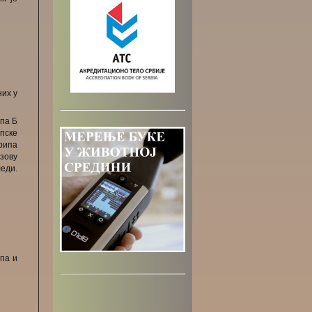
них у
ипа Б
пске
рипа
азову
леди.
ипа и