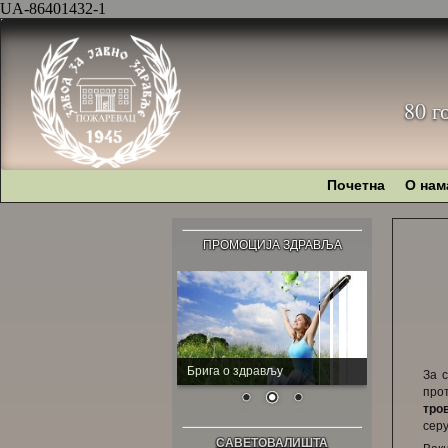
UA-86401432-1
80 г
Почетна
О нам
ПРОМОЦИЈА ЗДРАВЉА
Брига о здрављу
За с
про
тро
серу
САВЕТОВАЛИШТА