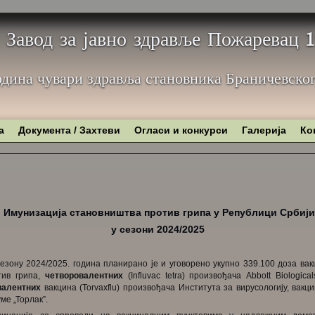
Завод за јавно здравље Пожаревац
одина чувари здравља становника Браничевског
а
Документа / Захтеви
Огласи и конкурси
Галерија
Ко
Имунизација становништва против грипа у Републици Србији
у сезони 2024/2025
езону 2024/2025. година планирано је и уговорено укупно 339.100 доза ва
тив грипа,
четворовалентних
(Influvac tetra) произвођача Abbott Biologic
валентних
вакцина (Тоrvaxflu) произвођача Института за вирусологију, вакц
ме „Торлак”.