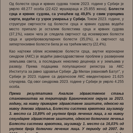
Од болести срца и крвних судова током 2023. године у Србији је
умрло 48.277 особа (22.422 мушкараца и 25.855 жена).
Болести
срца и крвних судова, са учешћем од 49,8% у свим узроцима
смрти, водећи су узрок умирања у Србији.
Током 2023. године, у
структури смртности од болести срца и крвних судова водеће
место припало је осталим болестима срца и крвних судова
(37,1%), након чега је следила смртност од исхемијских болести
срца и цереброваскуларних болести (35,0%), а смртност од
хипертензивне болести била је на трећем месту (22,4%).
Као најтежи облик исхемијске болести срца, акутни коронарни
синдром (АКС) је водећи јавноздравствени проблем у развијеним
земљама света, а последњих неколико деценија и у земљама у
развоју. Према подацима популационог регистра за АКС
Института за јавно здравље Србије „Др Милан јовановић Батутˮ, у
Србији је 2023. године са дијагнозом АКС евидентирано 21.625
случајева. Од овог синдрома 2023. године у Србији је умрло 4.255
особа.
Према резултатима Анализе здравственог стања
становништва на територији Браничевског округа за 2023.
годину, на нивоу примарне здравствене заштите, односно на
нивоу домова здравља, Болести система крвотока заузимају
3. место са 10,89% од укупног броја лечених лица, а на нивоу
секундарне здравствене заштите, односно болничког лечења
Болести система крвотока, заузимају 1. место са 16,03% од
укупног броја болнички лечених лица. У периоду од 2007. до