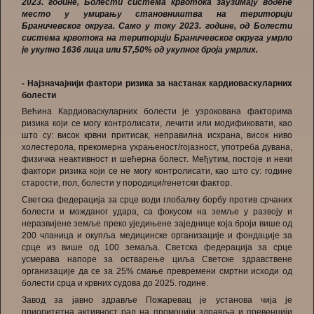
2023. године, Болести система крвотока заузимају водеће
место у умирању становништва на територији
Браничевског округа. Само у току 2023. године, од Болести
система крвотока на територији Браничевског округа умрло
је укупно 1636 лица или 57,50% од укупног броја умрлих.
- Најзначајнији фактори ризика за настанак кардиоваскуларних
болести
Већина Кардиоваскуларних болести је узрокована факторима
ризика који се могу контролисати, лечити или модификовати, као
што су: висок крвни притисак, неправилна исхрана, висок ниво
холестерола, прекомерна ухрањеност/гојазност, употреба дувана,
физичка неактивност и шећерна болест. Међутим, постоје и неки
фактори ризика који се не могу контролисати, као што су: године
старости, пол, болести у породици/генетски фактор.
Светска федерација за срце води глобалну борбу против срчаних
болести и можданог удара, са фокусом на земље у развоју и
неразвијене земље преко уједињене заједнице која броји више од
200 чланица и окупља медицинске организације и фондације за
срце из више од 100 земаља. Светска федерација за срце
усмерава напоре за остварење циља Светске здравствене
организације да се за 25% смање превремени смртни исходи од
болести срца и крвних судова до 2025. године.
Завод за јавно здравље Пожаревац је установа чија је
приоритетна активност рад на промоцији здравља и превенцији