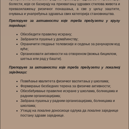
болести, које се базирају на прихватању здравих стилова живота и
превазилажењу ризичног понашања, а све у циљу заштите,
очувања и унапређења здравља свих категорија становништва.
Препоруке за активности које треба предузети у кругу
породице:
Обезбедити правилну исхрану;
Забранити пушење у домаћинству;
Ограничити гледање телевизије и седење за рачунаром код
куће;
Организовати активности на отвореном (вожња бициклом,
шетња или рад у башти).
Препоруке за активности које треба предузети у локалној
заједници:
Повећање квалитета физичког васпитања у школама;
Формирање безбедних терена за физичке активности;
Обезбеђивање правилне исхране у школама, болницама и
радним организацијама;
Забрана пушења у радним организацијама, болницама и
школама;
Утицај на локалне доносиоце одлука да локалне заједнице
постану здраве заједнице.