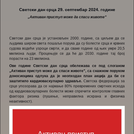
Светски дан срца 29. септембар 2024. године
„Активан приступ може да спаси животе”
Светски дан срца је установљен 2000. године, са циљем да се
људима широм света пошаље порука да су болести срца и крвних
судова водећи узроци смрти, и да сваке године од њих умре 20,5
милиона људи. Процењује се да ће до 2030. године тај број
порасти на 23 милиона.
Ове године Светски дан срца обележава се под слоганом
„Активан приступ може да спаси животе”, са снажном поруком
доносиоцима одлука да је неопходан план акција да би се
заштитило кардиоваскуларно здравље.
Светска федерација за
срце упозорава да се најмање 80% превремених смртних исхода
од кардиоваскуларних болести може спречити контролом главних
фактора ризика (пушење, неправилна исхрана и физичка
неактивност).