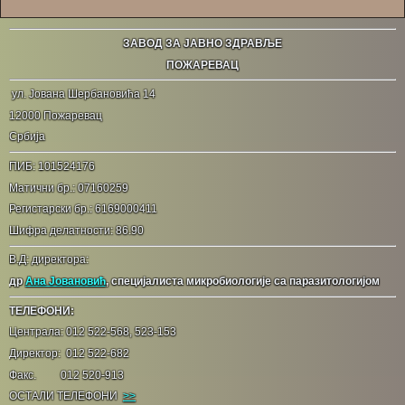
ЗАВОД ЗА ЈАВНО ЗДРАВЉЕ
ПОЖАРЕВАЦ
ул. Јована Шербановића 14
12000 Пожаревац
Србија
ПИБ: 101524176
Матични бр.: 07160259
Регистарски бр.: 6169000411
Шифра делатности: 86.90
В.Д: директора:
др
Ана Јовановић
, специјалиста микробиологије са паразитологијом
ТЕЛЕФОНИ:
Централа: 012 522-568, 523-153
Директор: 012 522-682
Факс. 012 520-913
ОСТАЛИ ТЕЛЕФОНИ
>>