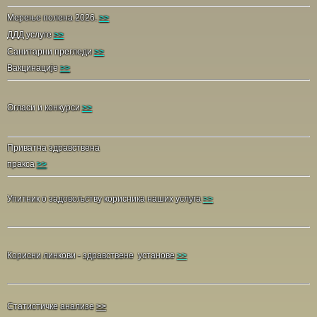
Мерење полена 2026.
>>
ДДД услуге
>>
Санитарни прегледи
>>
Вакцинације
>>
Огласи и конкурси
>>
Приватна здравствена
пракса
>>
Упитник о задовољству корисника наших услуга
>>
Корисни линкови - здравствене установе
>>
Статистичке анализе
>>