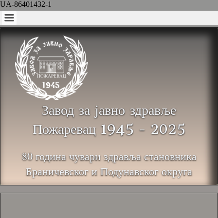
UA-86401432-1
Завод за јавно здравље
Пожаревац 1945 - 2025
80 година чувари здравља становника
Браничевског и Подунавског округа