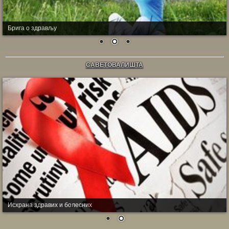
Брига о здрављу
САВЕТОВАЛИШТА
Исхрана здравих и болесних