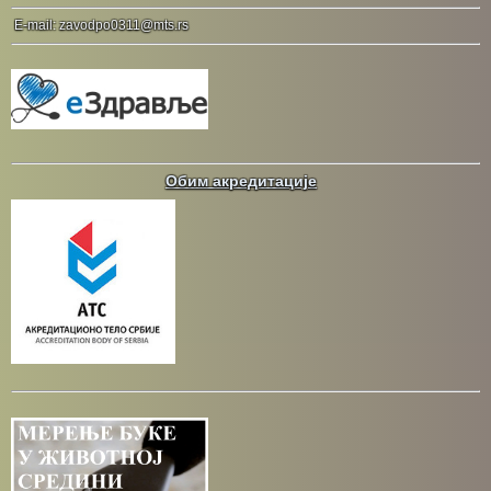
E-mail: zavodpo0311@mts.rs
Обим акредитације