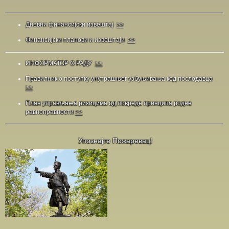
Дневни финансијски извештај
>>
Финансијски планови и извештаји
>>
ИНФОРМАТОР О РАДУ
>>
Правилник о поступку унутрашњег узбуњивања код послодавца
>>
План управљања ризицима од повреде принципа родне
равноправности
>>
Упознајте Пожаревац!