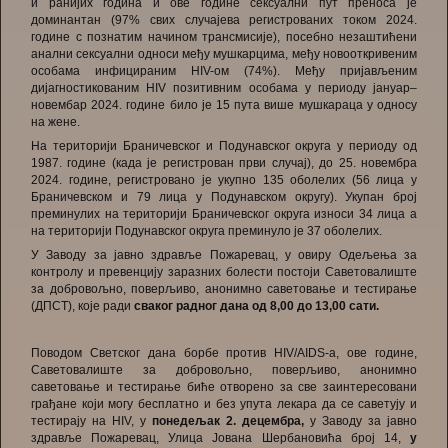
и ранијих година и ове године сексуални пут преноса је
доминантан (97% свих случајева регистрованих током 2024.
године с познатим начином трансмисије), посебно незаштићени
анални сексуални односи међу мушкарцима, међу новооткривеним
особама инфицираним HIV-ом (74%). Међу пријављеним
дијагностикованим HIV позитивним особама у периоду јануар–
новембар 2024. године било је 15 пута више мушкараца у односу
на жене.
На територији Браничевског и Подунавског округа у периоду од
1987. године (када је регистрован први случај), до 25. новембра
2024. године, регистровано је укупно 135 оболелих (56 лица у
Браничевском и 79 лица у Подунавском округу). Укупан број
преминулих на територији Браничевског округа износи 34 лица а
на територији Подунавског округа преминуло је 37 оболелих.
У Заводу за јавно здравље Пожаревац, у овиру Одељења за
контролу и превенцију заразних болести постоји Саветовалиште
за добровољно, поверљиво, анонимно саветовање и тестирање
(ДПСТ), које ради
сваког радног дана од 8,00 до 13,00 сати.
Поводом Светског дана борбе против HIV/AIDS-а, ове године,
Саветовалиште за добровољно, поверљиво, анонимно
саветовање и тестирање биће отворено за све заинтересовани
грађане који могу бесплатно и без упута лекара да се саветују и
тестирају на HIV, у
понедељак 2. децембра,
у Заводу за јавно
здравље Пожаревац, Улица Јована Шербановића број 14,
у