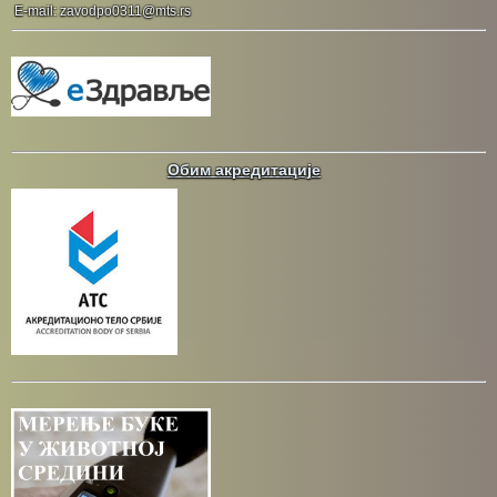
E-mail: zavodpo0311@mts.rs
Обим акредитације