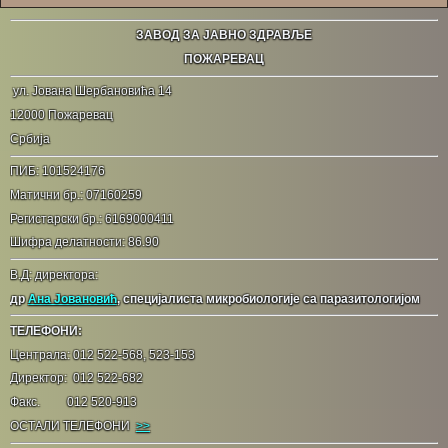
ЗАВОД ЗА ЈАВНО ЗДРАВЉЕ
ПОЖАРЕВАЦ
ул. Јована Шербановића 14
12000 Пожаревац
Србија
ПИБ: 101524176
Матични бр.: 07160259
Регистарски бр.: 6169000411
Шифра делатности: 86.90
В.Д: директора:
др
Ана Јовановић
, специјалиста микробиологије са паразитологијом
ТЕЛЕФОНИ:
Централа: 012 522-568, 523-153
Директор: 012 522-682
Факс. 012 520-913
ОСТАЛИ ТЕЛЕФОНИ
>>