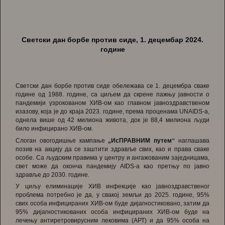
Светски дан борбе против сиде, 1. децембар 202
4
.
године
Светски дан борбе против сиде обележава се 1. децембра сваке
године од 1988. године, са циљем да скрене пажњу јавности о
пандемији узрокованом ХИВ-ом као главном јавноздравственом
изазову, која је до краја 2023. године, према проценама UNAIDS-а,
однела више од 42 милиона живота, док је 88,4 милиона људи
било инфицирано ХИВ-ом.
Слоган овогодишње кампање
„ИсПРАВНИМ путемˮ
наглашава
позив на акцију да се заштити здравље свих, као и права сваке
особе. Са људским правима у центру и ангажованим заједницама,
свет може да оконча пандемију AIDS-a као претњу по јавно
здравље до 2030. године.
У циљу елиминације ХИВ инфекције као јавноздравственог
проблема потребно је да, у свакој земљи до 2025. године, 95%
свих особа инфицираних ХИВ-ом буде дијагностиковано, затим да
95% дијагностикованих особа инфицираних ХИВ-ом буде на
лечењу антиретровирусним лековима (АРТ) и да 95% особа на