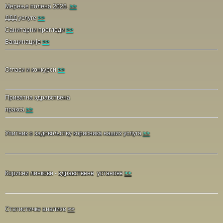
Мерење полена 2026.
>>
ДДД услуге
>>
Санитарни прегледи
>>
Вакцинације
>>
Огласи и конкурси
>>
Приватна здравствена
пракса
>>
Упитник о задовољству корисника наших услуга
>>
Корисни линкови - здравствене установе
>>
Статистичке анализе
>>