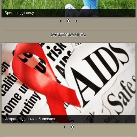
Брига о здрављу
САВЕТОВАЛИШТА
Исхрана здравих и болесних