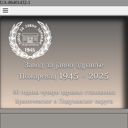
UA-86401432-1
Завод за јавно здравље
Пожаревац 1945 - 2025
80 година чувари здравља становника
Браничевског и Подунавског округа