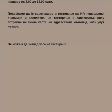
периоду од 8,00 до 18,00 сати.
Подсећамо да је саветовање и тестирање на
HIV
поверљиво,
анонимно и бесплатно. За тестирање и саветовање нису
потребни ни лична карта, ни здравствена књижица, нити упут
лекара.
Не можеш да знаш док се не тестираш!