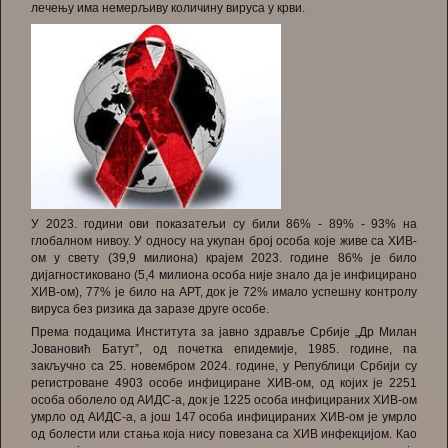
лечењу има немерљиву количину вируса у крви.
У 2023. години ови показатељи су били 86% - 89% - 93% на
глобалном нивоу. У односу на укупан број особа које живе са ХИВ-
ом у свету (39,9 милиона) крајем 2023. године 86% је било
дијагностиковано (5,4 милиона особа није знало да је инфицирано
ХИВ-ом), 77% је било на АРТ, док је 72% имало успешну контролу
вируса без ризика да заразе друге особе.
Према подацима Института за јавно здравље Србије „Др Милан
Јовановић Батутˮ, од почетка епидемије, 1985. године, па
закључно са 25. новембром 2024. године, у Републици Србији су
регистроване 4903 особе инфициране ХИВ-ом, од којих је 2251
особа оболело од АИДС-а, док је 1225 особа инфицираних ХИВ-ом
умрло од АИДС-а, а још 147 особа инфицираних ХИВ-ом је умрло
од болести или стања која нису повезана са ХИВ инфекцијом. Као