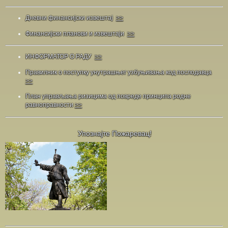
Дневни финансијски извештај
>>
Финансијски планови и извештаји
>>
ИНФОРМАТОР О РАДУ
>>
Правилник о поступку унутрашњег узбуњивања код послодавца
>>
План управљања ризицима од повреде принципа родне
равноправности
>>
Упознајте Пожаревац!